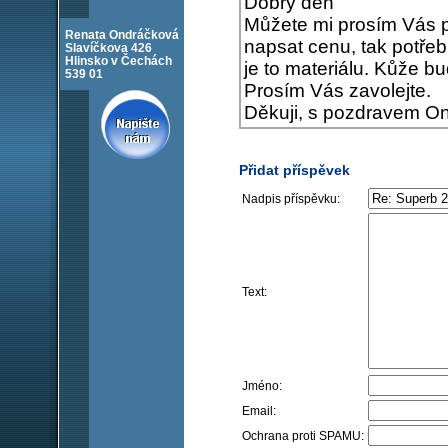
Dobrý den
Můžete mi prosím Vás p
Renata Ondráčková
napsat cenu, tak potřebu
Slavíčkova 426
Hlinsko v Čechách
je to materiálu. Kůže bu
539 01
Prosím Vás zavolejte.
Děkuji, s pozdravem O
Přidat příspěvek
Nadpis příspěvku:
Text:
Jméno:
Email:
Ochrana proti SPAMU: