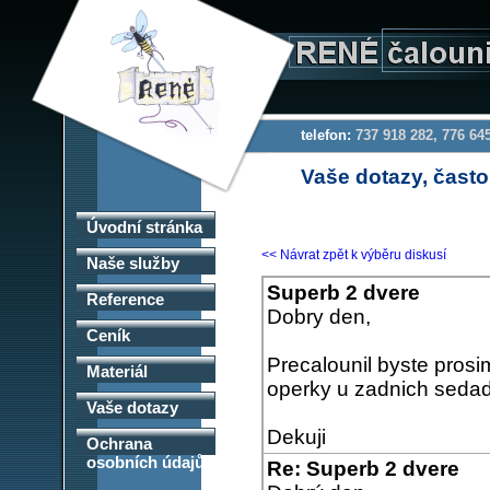
telefon:
737 918 282, 776 6
Vaše dotazy, často
Úvodní stránka
<< Návrat zpět k výběru diskusí
Naše služby
Superb 2 dvere
Reference
Dobry den,
Ceník
Precalounil byste prosi
Materiál
operky u zadnich sedad
Vaše dotazy
Dekuji
Ochrana
osobních údajů
Re: Superb 2 dvere