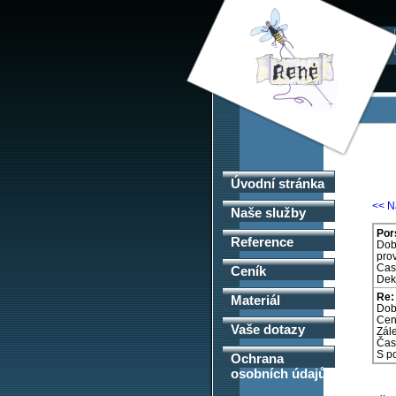
Úvodní stránka
<< N
Naše služby
Por
Reference
Dobr
pro
Cas
Ceník
Dek
Re:
Materiál
Dob
Cen
Vaše dotazy
Zále
Čas 
S p
Ochrana
osobních údajů