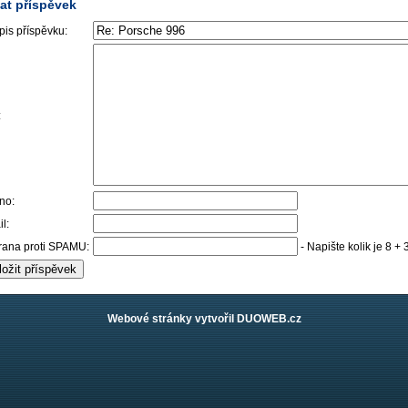
dat příspěvek
is příspěvku:
:
no:
l:
rana proti SPAMU:
- Napište kolik je 8 + 
Webové stránky vytvořil DUOWEB.cz