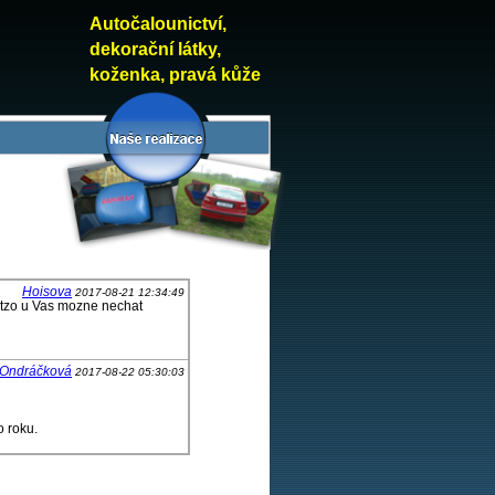
Autočalounictví,
dekorační látky,
koženka, pravá kůže
Hoisova
2017-08-21 12:34:49
y tzo u Vas mozne nechat
 Ondráčková
2017-08-22 05:30:03
o roku.