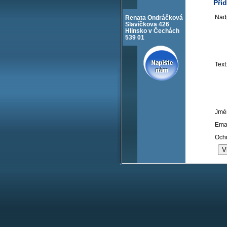
Při
Nadp
Renata Ondráčková
Slavíčkova 426
Hlinsko v Čechách
539 01
Text
Jmé
Emai
Och