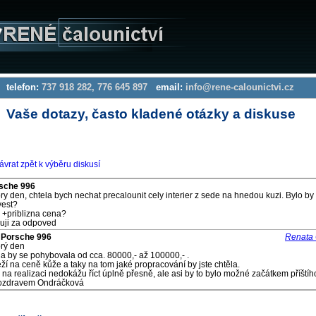
telefon:
737 918 282, 776 645 897
email:
info@rene-calounictvi.cz
Vaše dotazy, často kladené otázky a diskuse
ávrat zpět k výběru diskusí
sche 996
y den, chtela bych nechat precalounit cely interier z sede na hnedou kuzi. Bylo b
vest?
 +priblizna cena?
uji za odpoved
 Porsche 996
Renata
rý den
a by se pohybovala od cca. 80000,- až 100000,- .
ží na ceně kůže a taky na tom jaké propracování by jste chtěla.
na realizaci nedokážu říct úplně přesně, ale asi by to bylo možné začátkem příštíh
ozdravem Ondráčková