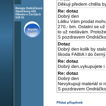
Děkuji předem chtěla b
Renata Ondráčková
Re: dotaz
Slavíčkova 426
Hlinsko v Čechách
Dobrý den
539 01
Látku Vám prodat mohu, a
270,- bm. Ostatní se už
to už nedávám. Protože
S pozdravem Ondráčk
Dotaz
Dobrý den kolik by stal
škoda FABIA I do čern
Re: dotaz
Dobrý den,vykupujete i
Re: dotaz
Dobrý den
Nevykupuji materiál si 
S pozdravem Ondráčk
Přidat příspěvek