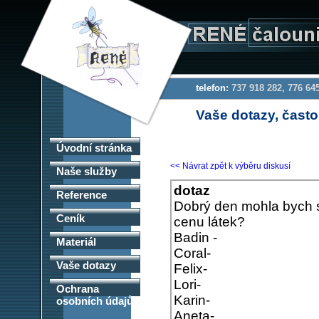
telefon:
737 918 282, 776 6
Vaše dotazy, často
Úvodní stránka
<< Návrat zpět k výběru diskusí
Naše služby
dotaz
Reference
Dobrý den mohla bych s
Ceník
cenu látek?
Badin -
Materiál
Coral-
Vaše dotazy
Felix-
Lori-
Ochrana
Karin-
osobních údajů
Aneta-