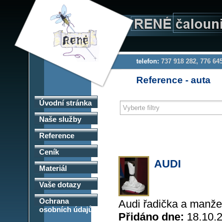
telefon:
737 918 282, 776 6
Reference - auta
Úvodní stránka
Naše služby
Reference
Ceník
AUDI
Materiál
Vaše dotazy
Ochrana
Audi řadička a manže
osobních údajů
Přidáno dne:
18.10.