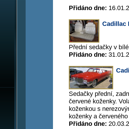
Přidáno dne:
16.01.
Cadillac 
Přední sedačky v bíl
Přidáno dne:
31.01.
Cadi
Sedačky přední, zadní
červené koženky. Vola
koženkou s nerezovým
koženky a červeného
Přidáno dne:
20.03.