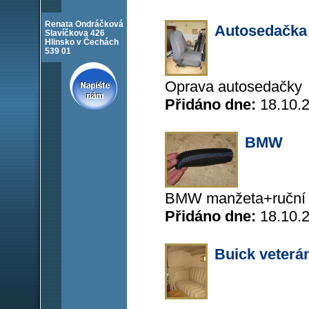
Renata Ondráčková
Autosedačka
Slavíčkova 426
Hlinsko v Čechách
539 01
Oprava autosedačky
Přidáno dne:
18.10.
BMW
BMW manžeta+ruční 
Přidáno dne:
18.10.
Buick veterá