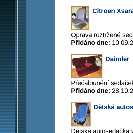
Citroen Xsar
Oprava roztržené sed
Přidáno dne:
10.09.
Daimler
Přečalounění sedače
Přidáno dne:
28.10.
Dětská auto
Dětská autosedačka v