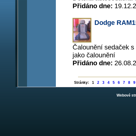
Přidáno dne:
19.12.
Dodge RAM1
Čalounění sedaček s 
jako čalounění
Přidáno dne:
26.08.
Stránky:
1
2
3
4
5
6
7
8
9
Webové st