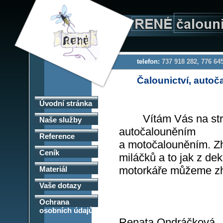
telefon:
737 918 282, 776 6
Čalounictví, autoč
Úvodní stránka
Vítám Vás na stránk
Naše služby
autočalouněním
Reference
a motočalouněním. Zh
Ceník
miláčků a to jak z dek
motorkáře můžeme zho
Materiál
Vaše dotazy
Ochrana
osobních údajů
Renata Ondráčková